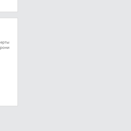
Мерты
рони