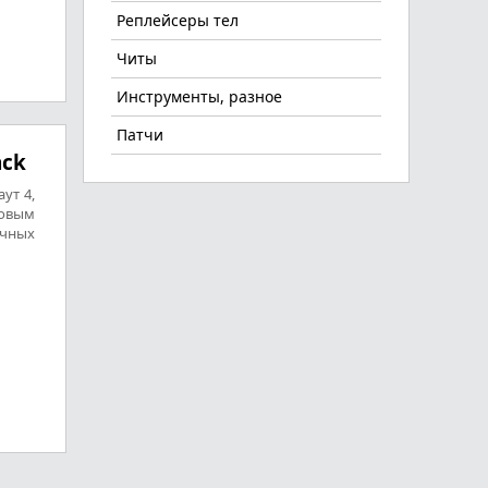
Реплейсеры тел
Читы
Инструменты, разное
Патчи
ack
ут 4,
новым
ичных