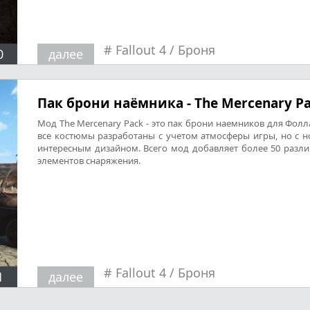
#
Fallout 4
/
Броня
0
далее
Пак брони наёмника - The Mercenary P
Мод The Mercenary Pack - это пак брони наемников для Фолла
все костюмы разработаны с учетом атмосферы игры, но с 
интересным дизайном. Всего мод добавляет более 50 разл
элементов снаряжения.
#
Fallout 4
/
Броня
1
далее