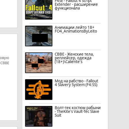
F4SE - Fallout 4 Script
Extender - расширение
функционала
Анимации лейто 18+
FO4_AnimationsByLeito
CBBE - Женские тела,
мовую
реплейсер, одежда
(18+)\Caliente's
 CBBE
Мод на рабство - Fallout
4 Slavery System (F4:SS)
Волт-тек костюм рабыни
- TheKite's Vault-Tec Slave
Suit