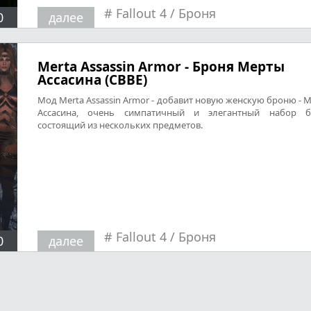
#
Fallout 4
/
Броня
0
далее
Merta Assassin Armor - Броня Мерты
Ассасина (CBBE)
Мод Merta Assassin Armor - добавит новую женскую броню - 
Ассасина, очень симпатичный и элегантный набор б
состоящий из нескольких предметов.
#
Fallout 4
/
Броня
0
далее