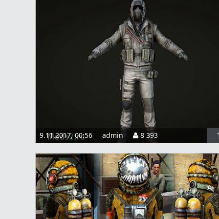
9.11.2017, 00:56
admin
8 393