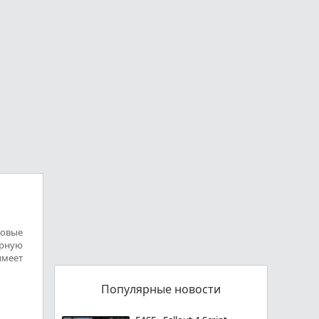
новые
ерную
меет
Популярные новости