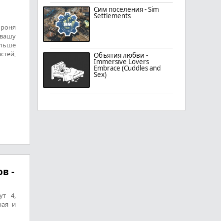
Сим поселения - Sim
Settlements
броня
 вашу
ольше
стей,
Объятия любви -
Immersive Lovers
Embrace (Cuddles and
Sex)
в -
ут 4,
ная и