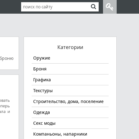
Категории
Оружие
 броню
Броня
Графика
Текстуры
овать
Строительство, дома, поселение
еперь
ала и
Одежда
Секс моды
Компаньоны, напарники