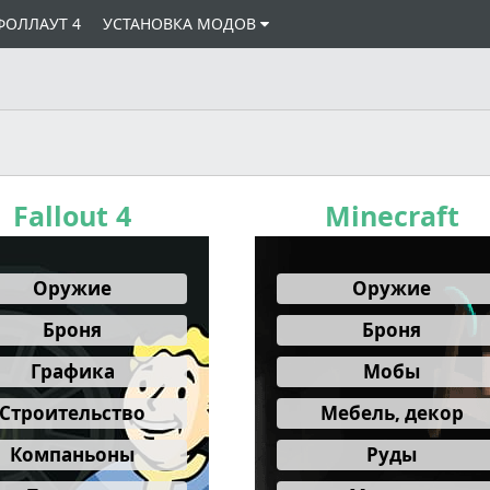
ФОЛЛАУТ 4
УСТАНОВКА МОДОВ
Fallout 4
Minecraft
Оружие
Оружие
Броня
Броня
Графика
Мобы
Cтроительство
Мебель, декор
Компаньоны
Руды