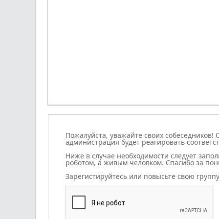
Полужирный
Курсив
Подчеркнутый
Зачеркнутый
Выравнивание
Нумерованный с
Маркирова
Вста
Пожалуйста, уважайте своих собеседников! 
администрация будет реагировать соответ
Ниже в случае необходимости следует запол
роботом, а живым человком. Спасибо за по
Зарегистируйтесь или повысьте свою группу