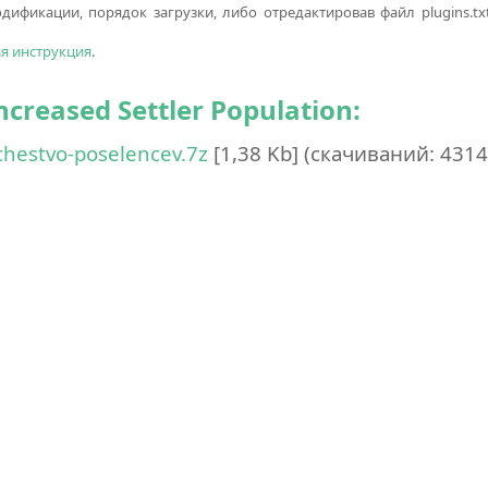
ификации, порядок загрузки, либо отредактировав файл plugins.txt
ая инструкция
.
creased Settler Population:
chestvo-poselencev.7z
[1,38 Kb] (cкачиваний: 4314