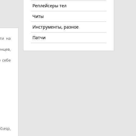
Реплейсеры тел
Читы
Инструменты, разное
Патчи
ти на
нцев,
 себе
0.esp,