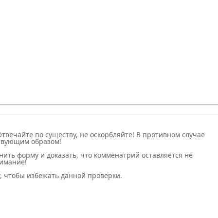
писок
нный список
вить ссылку
Вставить защищенную ссылку
Вставить смайлик
Вставка скрытого текста
Вставка цитаты
Вставка спойлера
Отвечайте по существу, не оскорбляйте! В противном случае
ствующим образом!
нить форму и доказать, что комменатрий оставляется не
нимание!
, чтобы избежать данной проверки.