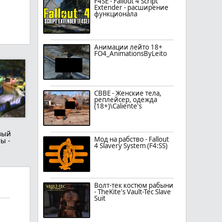
F4SE - Fallout 4 Script
Extender - расширение
функционала
Анимации лейто 18+
FO4_AnimationsByLeito
CBBE - Женские тела,
реплейсер, одежда
(18+)\Caliente's
вый
Мод на рабство - Fallout
ы -
4 Slavery System (F4:SS)
Волт-тек костюм рабыни
- TheKite's Vault-Tec Slave
Suit