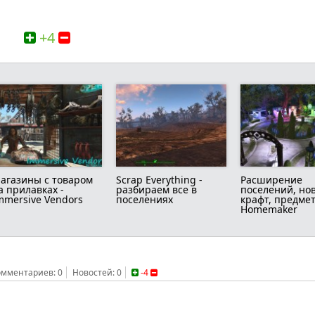
+4
агазины с товаром
Scrap Everything -
Расширение
а прилавках -
разбираем все в
поселений, но
mmersive Vendors
поселениях
крафт, предмет
Homemaker
омментариев: 0
Новостей: 0
-4