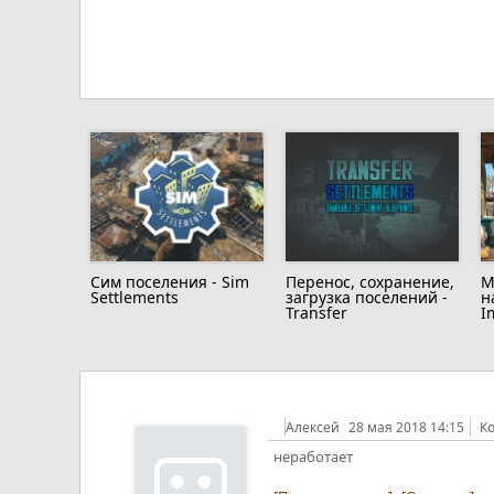
Сим поселения - Sim
Перенос, сохранение,
М
Settlements
загрузка поселений -
н
Transfer
I
Алексей
28 мая 2018 14:15
К
неработает