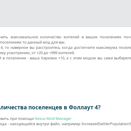
нить максимальное количество жителей в ваших поселениях поч
поселениях то данный мод для вас.
4, то наверное вы расстроитесь когда достигните максимума поселе
му усмотрению, от +20 до +999 жителей.
 в поселении - ваша Харизма +10, а с этим модом вы сами выберете
личества поселенцев в Фоллаут 4?
новить при помощи
Nexus Mod Manager
да - находящийся внутри файл, например IncreasedSettlerPopulation5