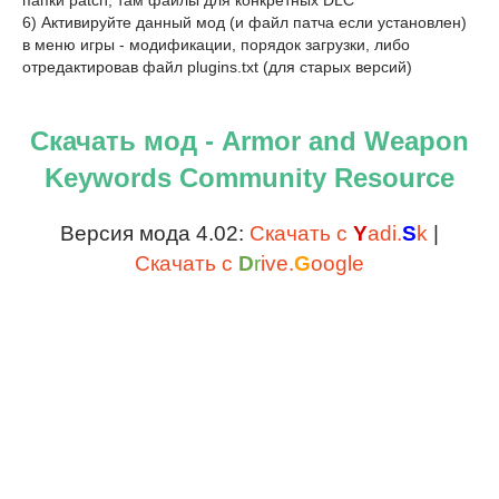
папки patch, там файлы для конкретных DLC
6) Активируйте данный мод (и файл патча если установлен)
в меню игры - модификации, порядок загрузки, либо
отредактировав файл plugins.txt (для старых версий)
Скачать мод - Armor and Weapon
Keywords Community Resource
Версия мода 4.02:
Скачать с
Y
adi.
S
k
|
Скачать с
D
r
ive.
G
oogle