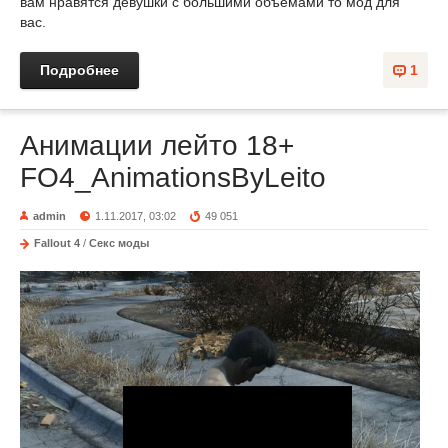
вам нравятся девушки с большими объемами то мод для
вас.
Подробнее
1
Анимации лейто 18+
FO4_AnimationsByLeito
admin
1.11.2017, 03:02
49 051
Fallout 4
/
Секс моды