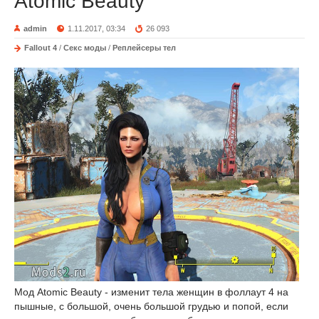
Atomic Beauty
admin
1.11.2017, 03:34
26 093
Fallout 4
/
Секс моды
/
Реплейсеры тел
Мод Atomic Beauty - изменит тела женщин в фоллаут 4 на
пышные, с большой, очень большой грудью и попой, если