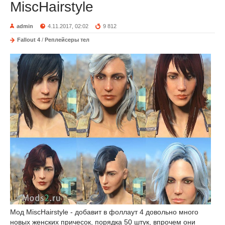
MiscHairstyle
admin
4.11.2017, 02:02
9 812
Fallout 4
/
Реплейсеры тел
Мод MiscHairstyle - добавит в фоллаут 4 довольно много
новых женских причесок, порядка 50 штук, впрочем они