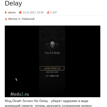
Delay
admin
13.12.2017, 23:39
5 337
Witcher 3
/
Геймплей
Мод Death Screen No Delay - уберет задержки в виде
анимаций смерти, теперь загрузить сохранение можно