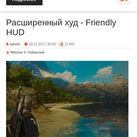
Расширенный худ - Friendly
HUD
admin
22.11.2017, 00:59
12 901
Witcher 3
/
Геймплей