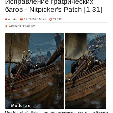
Исправление графических
багов - Nitpicker's Patch [1.31]
admin
19.09.2017, 00:25
24 142
Witcher 3
/
Графика
Мод Nitpicker's Patch - этот мод исправит очень много багов и