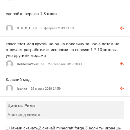
сделайте версию 1.8 пжжж
B_U_B_L_I_K
8 февраля 2019 14:13
класс этот мод крутой но он на половину зашол а потом не
отвечает разработчики исправчи на версию 1.7.10 которы
уже другими модами
RobloxruYouTube
27 февраля 2019 10:41
Класний мод
Іванка
16 марта 2019 14:59
Цитата: Рома
А как мод скачать
1.Нажми скачать,2.скачай minecraft forge,3.если ты играешь