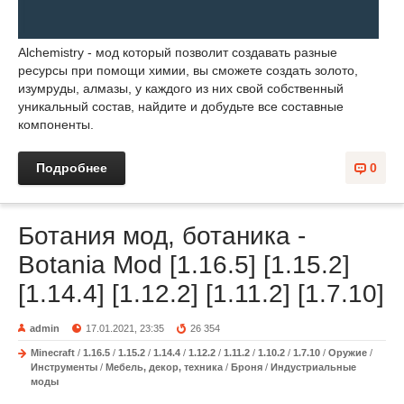
Alchemistry - мод который позволит создавать разные
ресурсы при помощи химии, вы сможете создать золото,
изумруды, алмазы, у каждого из них свой собственный
уникальный состав, найдите и добудьте все составные
компоненты.
Подробнее
0
Ботания мод, ботаника -
Botania Mod [1.16.5] [1.15.2]
[1.14.4] [1.12.2] [1.11.2] [1.7.10]
admin
17.01.2021, 23:35
26 354
Minecraft
/
1.16.5
/
1.15.2
/
1.14.4
/
1.12.2
/
1.11.2
/
1.10.2
/
1.7.10
/
Оружие
/
Инструменты
/
Мебель, декор, техника
/
Броня
/
Индустриальные
моды