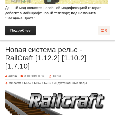
Данный мод является новейшей модификацией которая
добавит в майнкрафт новый телепорт, под названием
"Звёздные Врата".
Подробнее
0
Новая система рельс -
RailCraft [1.12.2] [1.10.2]
[1.7.10]
admin
8.10.2019, 05:30
13 234
Minecraft
/
1.12.2
/
1.10.2
/
1.7.10
/
Индустриальные моды