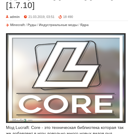
[1.7.10]
admin
21.03.2019, 03:51
18 490
Minecraft
/
Руды
/
Индустриальные моды
/
Ядра
Мод Lucraft: Core - это техническая библиотека которая так
же добавляет в игру довольно много новых видов руд,