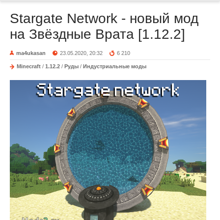
Stargate Network - новый мод
на Звёздные Врата [1.12.2]
ma4ukasan
23.05.2020, 20:32
6 210
Minecraft
/
1.12.2
/
Руды
/
Индустриальные моды