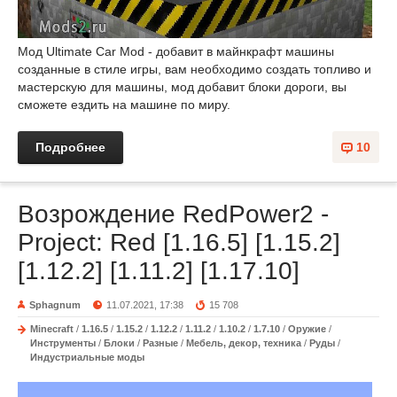
Мод Ultimate Car Mod - добавит в майнкрафт машины
созданные в стиле игры, вам необходимо создать топливо и
мастерскую для машины, мод добавит блоки дороги, вы
сможете ездить на машине по миру.
Подробнее
10
Возрождение RedPower2 -
Project: Red [1.16.5] [1.15.2]
[1.12.2] [1.11.2] [1.17.10]
Sphagnum
11.07.2021, 17:38
15 708
Minecraft
/
1.16.5
/
1.15.2
/
1.12.2
/
1.11.2
/
1.10.2
/
1.7.10
/
Оружие
/
Инструменты
/
Блоки
/
Разные
/
Мебель, декор, техника
/
Руды
/
Индустриальные моды