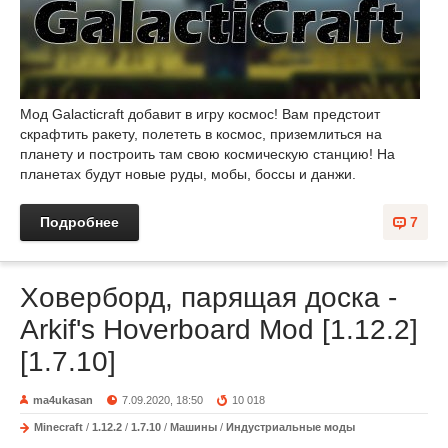
Мод Galacticraft добавит в игру космос! Вам предстоит
скрафтить ракету, полететь в космос, приземлиться на
планету и построить там свою космическую станцию! На
планетах будут новые руды, мобы, боссы и данжи.
Подробнее
7
Ховерборд, парящая доска -
Arkif's Hoverboard Mod [1.12.2]
[1.7.10]
ma4ukasan
7.09.2020, 18:50
10 018
Minecraft
/
1.12.2
/
1.7.10
/
Машины
/
Индустриальные моды