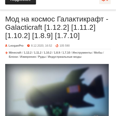
Мод на космос Галактикрафт -
Galacticraft [1.12.2] [1.11.2]
[1.10.2] [1.8.9] [1.7.10]
LeoganPro
8.12.2020, 16:52
105 590
Minecraft
/
1.12.2
/
1.11.2
/
1.10.2
/
1.8.9
/
1.7.10
/
Инструменты
/
Мобы
/
Блоки
/
Измерения
/
Руды
/
Индустриальные моды