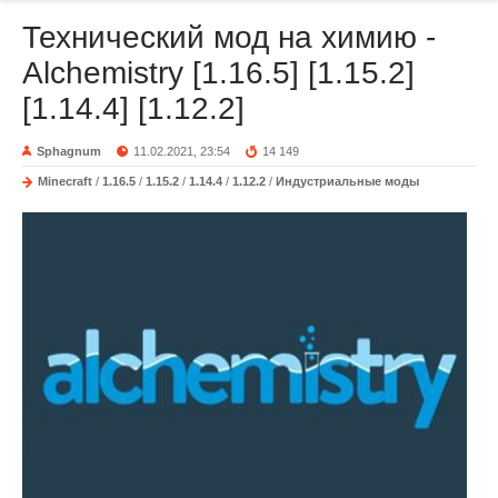
Технический мод на химию -
Alchemistry [1.16.5] [1.15.2]
[1.14.4] [1.12.2]
Sphagnum
11.02.2021, 23:54
14 149
Minecraft
/
1.16.5
/
1.15.2
/
1.14.4
/
1.12.2
/
Индустриальные моды