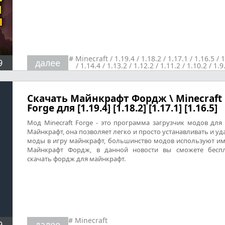
#
Minecraft
/
1.19.4
/
1.18.2
/
1.17.1
/
1.16.5
/
1
9
далее
/
1.14.4
/
1.13.2
/
1.12.2
/
1.11.2
/
1.10.2
/
1.9
1.8.9
/
1.7.10
/
Разные
Скачать Майнкрафт Фордж \ Minecraft
Forge для [1.19.4] [1.18.2] [1.17.1] [1.16.5]
Мод Minecraft Forge - это программа загрузчик модов для
Майнкрафт, она позволяет легко и просто устанавливать и уд
моды в игру майнкрафт, большинство модов используют и
Майнкрафт Фордж, в данной новости вы сможете бесп
скачать фордж для майнкрафт.
#
Minecraft
9
далее