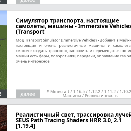
Симулятор транспорта, настоящие
самолеты, машины - Immersive Vehicle
(Transport
Мод Transport Simulator (Immersive Vehicles) - добавит в Майн
настоящие и очень реалистичные машины и самолеты
сможете создать транспорт, заправить и перемещаться по иг
машин есть фары, поворотники, передачи, управление само
очень интересное.
#
Minecraft
/
1.16.5
/
1.12.2
/
1.11.2
/
1.10.
3
далее
Машины
/
Реалистичность
Реалистичный свет, трассировка лучей
SEUS Path Tracing Shaders HRR 3.0, 2.1
[1.19.4]