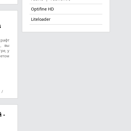
Optifine HD
Liteloader
s
крафт
, вы
ре, у
летом
2
/
 -