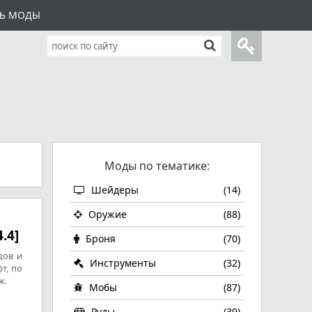
ТЬ МОДЫ
Моды по тематике:
Шейдеры
(14)
Оружие
(88)
4.4]
Броня
(70)
дов и
Инструменты
(32)
т, по
ж.
Мобы
(87)
Руды
(39)