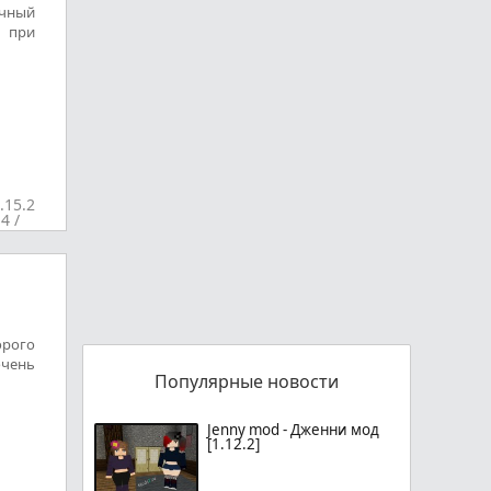
ичный
 при
.15.2
.4
/
ы
орого
очень
Популярные новости
Jenny mod - Дженни мод
[1.12.2]