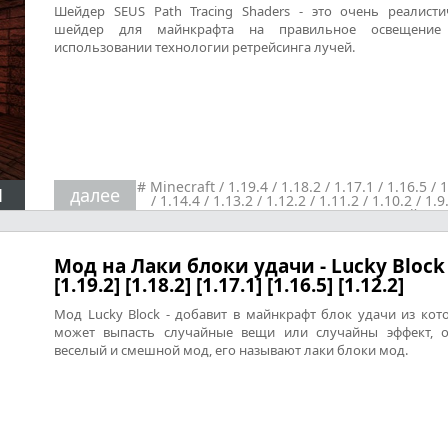
Шейдер SEUS Path Tracing Shaders - это очень реалист
шейдер для майнкрафта на правильное освещение
использовании технологии ретрейсинга лучей.
#
Minecraft
/
1.19.4
/
1.18.2
/
1.17.1
/
1.16.5
/
1
1
далее
/
1.14.4
/
1.13.2
/
1.12.2
/
1.11.2
/
1.10.2
/
1.9
1.8.9
/
1.7.10
/
Реалистичность
/
Шейдер
Мод на Лаки блоки удачи - Lucky Block
[1.19.2] [1.18.2] [1.17.1] [1.16.5] [1.12.2]
Мод Lucky Block - добавит в майнкрафт блок удачи из кот
может выпасть случайные вещи или случайны эффект, 
веселый и смешной мод, его называют лаки блоки мод.