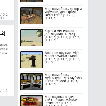
Мод на мебель, декор и
игрушки, декокрафт -
.15.2
DecoCraft 2 [1.12.2]
.4
/
[1.11.2]
Карта и миникарта -
.2]
JourneyMap [1.19.4]
[1.18.2] [1.17.1] [1.16.5]
[1.12.2]
игре,
его с
Военное оружие - Vic's
онца,
Modern Warfare Mod
[1.12.2] [1.11.2] [1.10.2]
[1.8.9]
Мод на мебель,
фурнитура - MrCrayfish's
Furniture Mod [1.19.3]
[1.18.2]
.11.2
Мод на дома в один
клик - Instant Massive
Structures [1.15.2]