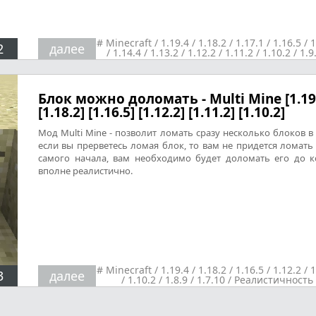
#
Minecraft
/
1.19.4
/
1.18.2
/
1.17.1
/
1.16.5
/
1
2
далее
/
1.14.4
/
1.13.2
/
1.12.2
/
1.11.2
/
1.10.2
/
1.9
1.8.9
/
1.7.10
/
Разные
Блок можно доломать - Multi Mine [1.19
[1.18.2] [1.16.5] [1.12.2] [1.11.2] [1.10.2]
Мод Multi Mine - позволит ломать сразу несколько блоков в 
если вы прерветесь ломая блок, то вам не придется ломать 
самого начала, вам необходимо будет доломать его до к
вполне реалистично.
#
Minecraft
/
1.19.4
/
1.18.2
/
1.16.5
/
1.12.2
/
1
3
далее
/
1.10.2
/
1.8.9
/
1.7.10
/
Реалистичность