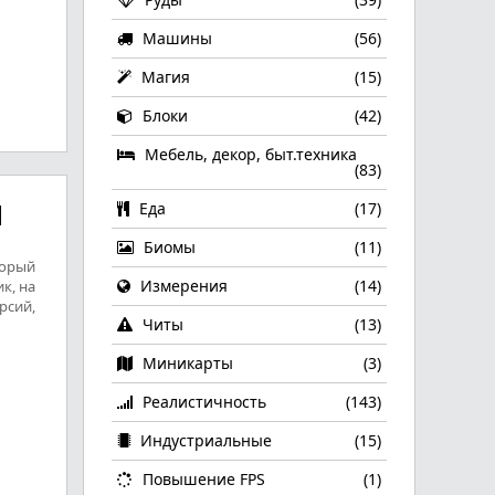
Машины
(56)
Магия
(15)
Блоки
(42)
Мебель, декор, быт.техника
(83)
Еда
(17)
]
Биомы
(11)
торый
Измерения
(14)
к, на
рсий,
Читы
(13)
Миникарты
(3)
Реалистичность
(143)
Индустриальные
(15)
Повышение FPS
(1)