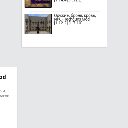
[1.14.4] [1.12.2]
Оружие, броня, кровь,
NPC - Techguns Mod
[1.12.2] [1.7.10]
od
чи, с
рагов