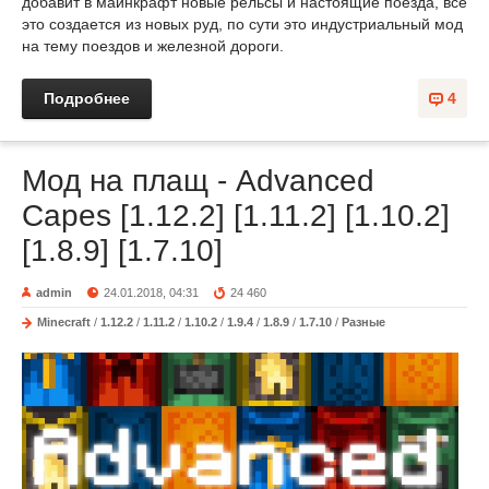
добавит в майнкрафт новые рельсы и настоящие поезда, все
это создается из новых руд, по сути это индустриальный мод
на тему поездов и железной дороги.
Подробнее
4
Мод на плащ - Advanced
Capes [1.12.2] [1.11.2] [1.10.2]
[1.8.9] [1.7.10]
admin
24.01.2018, 04:31
24 460
Minecraft
/
1.12.2
/
1.11.2
/
1.10.2
/
1.9.4
/
1.8.9
/
1.7.10
/
Разные