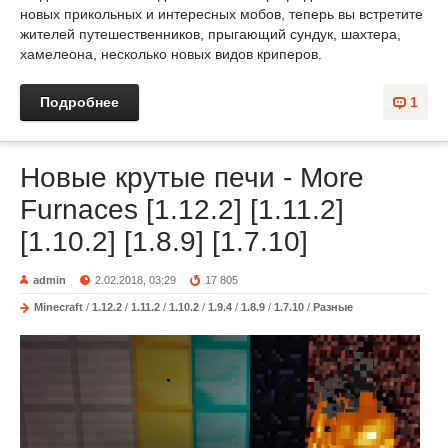
новых прикольных и интересных мобов, теперь вы встретите
жителей путешественников, прыгающий сундук, шахтера,
хамелеона, несколько новых видов криперов.
Подробнее
1
Новые крутые печи - More
Furnaces [1.12.2] [1.11.2]
[1.10.2] [1.8.9] [1.7.10]
admin
2.02.2018, 03:29
17 805
Minecraft
/
1.12.2
/
1.11.2
/
1.10.2
/
1.9.4
/
1.8.9
/
1.7.10
/
Разные