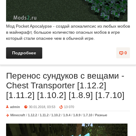
Мод Pocket Apocalypse - создай апокалипсис из любых мобов
в майнкрафт, большое количество опасных мобов в игре
который стали опаснее чем в обычной игре.
Подробнее
0
Перенос сундуков с вещами -
Chest Transporter [1.12.2]
[1.11.2] [1.10.2] [1.8.9] [1.7.10]
admin
30.01.2018, 03:53
13 070
Minecraft
/
1.12.2
/
1.11.2
/
1.10.2
/
1.9.4
/
1.8.9
/
1.7.10
/
Разные