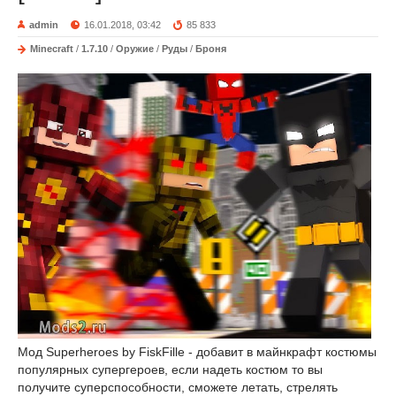
admin
16.01.2018, 03:42
85 833
Minecraft
/
1.7.10
/
Оружие
/
Руды
/
Броня
Мод Superheroes by FiskFille - добавит в майнкрафт костюмы
популярных супергероев, если надеть костюм то вы
получите суперспособности, сможете летать, стрелять