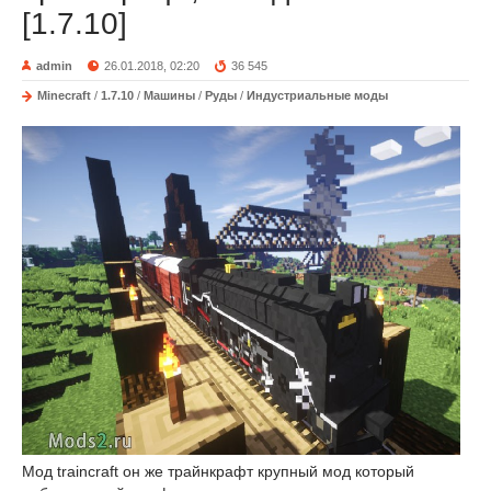
[1.7.10]
admin
26.01.2018, 02:20
36 545
Minecraft
/
1.7.10
/
Машины
/
Руды
/
Индустриальные моды
Мод traincraft он же трайнкрафт крупный мод который