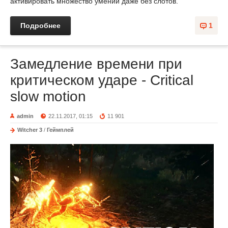
активировать множество умений даже без слотов.
Подробнее
1
Замедление времени при
критическом ударе - Critical
slow motion
admin
22.11.2017, 01:15
11 901
Witcher 3
/
Геймплей