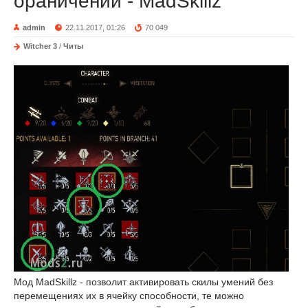
ораничений - MadSkillz
admin
22.11.2017, 01:26
70 049
Witcher 3
/
Читы
Мод MadSkillz - позволит активировать скилы умений без
перемещениях их в ячейку способности, те можно