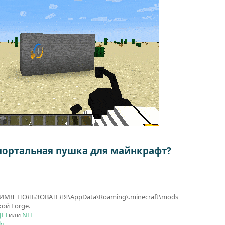
 портальная пушка для майнкрафт?
ers\ИМЯ_ПОЛЬЗОВАТЕЛЯ\AppData\Roaming\.minecraft\mods
ой Forge.
JEI
или
NEI
фт
.