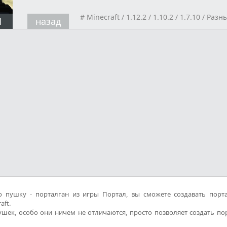
#
Minecraft
/
1.12.2
/
1.10.2
/
1.7.10
/
Разн
1
назад
 пушку - порталган из игры Портал, вы сможете создавать порт
aft.
шек, особо они ничем не отличаются, просто позволяет создать по