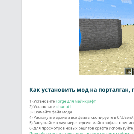
Как установить мод на порталган,
1) Установите
Forge для майнкрафт
.
2) Установите
ichunutil
3) Скачайте файл мода
4) Распакуйте архив и все файлы скопируйте в C:\Us
5) Запускайте в лаунчере версию майнкрафта с приписк
6) Для просмотров новых рецптов крафта используйте
Подробная инструкция по установке модов в майнкра