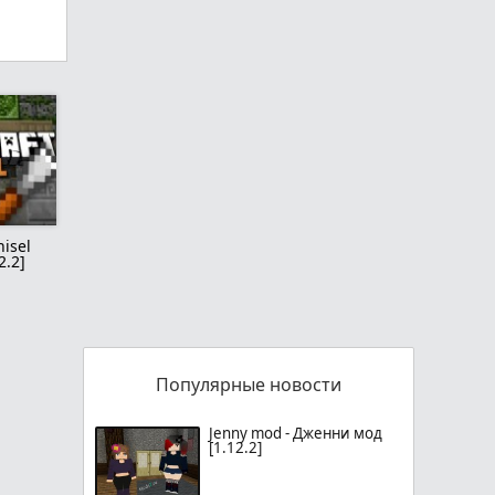
isel
2.2]
Популярные новости
Jenny mod - Дженни мод
[1.12.2]