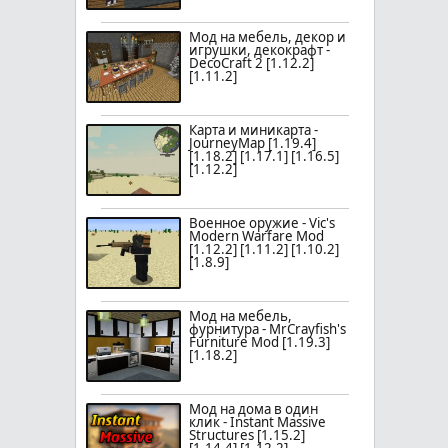
Мод на мебель, декор и
игрушки, декокрафт -
DecoCraft 2 [1.12.2]
[1.11.2]
Карта и миникарта -
JourneyMap [1.19.4]
[1.18.2] [1.17.1] [1.16.5]
[1.12.2]
Военное оружие - Vic's
Modern Warfare Mod
[1.12.2] [1.11.2] [1.10.2]
[1.8.9]
Мод на мебель,
фурнитура - MrCrayfish's
Furniture Mod [1.19.3]
[1.18.2]
Мод на дома в один
клик - Instant Massive
Structures [1.15.2]