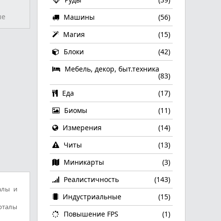
ые
Машины
(56)
Магия
(15)
Блоки
(42)
Мебель, декор, быт.техника
(83)
Еда
(17)
Биомы
(11)
Измерения
(14)
Читы
(13)
Миникарты
(3)
Реалистичность
(143)
алы и
Индустриальные
(15)
рталы
Повышение FPS
(1)