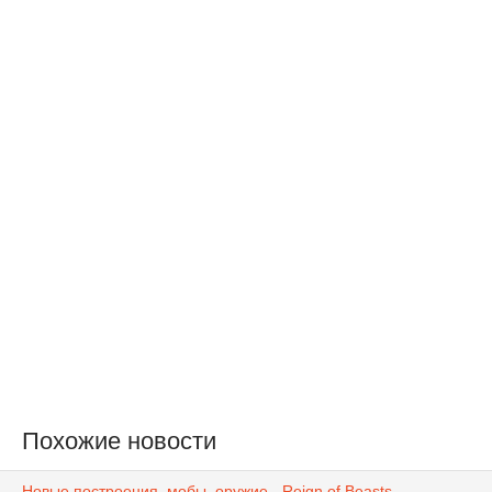
Похожие новости
Новые построения, мобы, оружие - Reign of Beasts