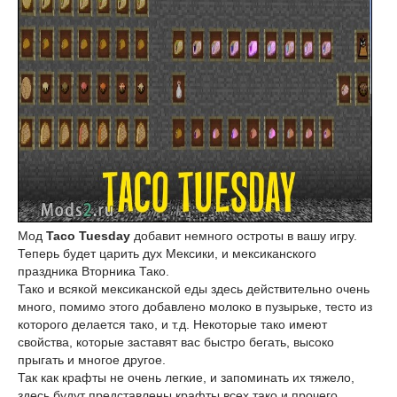
Мод
Taco Tuesday
добавит немного остроты в вашу игру.
Теперь будет царить дух Мексики, и мексиканского
праздника Вторника Тако.
Тако и всякой мексиканской еды здесь действительно очень
много, помимо этого добавлено молоко в пузырьке, тесто из
которого делается тако, и т.д. Некоторые тако имеют
свойства, которые заставят вас быстро бегать, высоко
прыгать и многое другое.
Так как крафты не очень легкие, и запоминать их тяжело,
здесь будут представлены крафты всех тако и прочего.