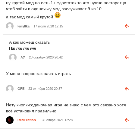
ну крутой мод но есть 1 недостаток то что нужно посторатца
чтоб зайти в одиночьку мод заслуживает 9 из 10
а так мод самый крутой
lenyllka
17 июля 2020 12:15
А как можеш сказать
Пж
пж
пж
пж
АУ
23 октября 2020 20:42
У меня вопрос как начать играть
GFE
23 октября 2020 20:37
Нету кнопки:одиночная игра,не знаю с чем это связано хотя
всё установил правильно
RedFectioN
13 ноября 2021 12:28