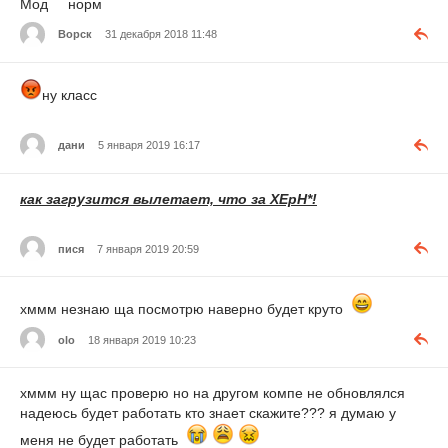
Мод норм
Ворск
31 декабря 2018 11:48
ну класс
дани
5 января 2019 16:17
как загрузится вылетает, что за ХЕр
Н*!
пися
7 января 2019 20:59
хммм незнаю ща посмотрю наверно будет круто
olo
18 января 2019 10:23
хммм ну щас проверю но на другом компе не обновлялся
надеюсь будет работать кто знает скажите??? я думаю у
меня не будет работать