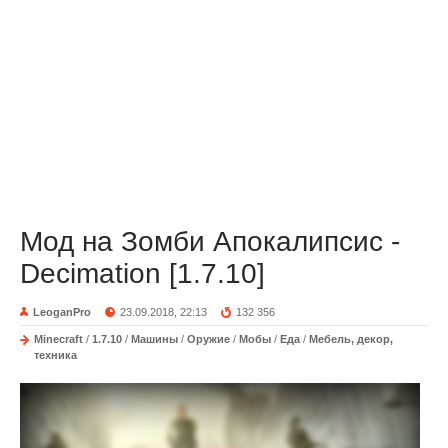
Мод на Зомби Апокалипсис -
Decimation [1.7.10]
LeoganPro
23.09.2018, 22:13
132 356
Minecraft
/
1.7.10
/
Машины
/
Оружие
/
Мобы
/
Еда
/
Мебель, декор,
техника