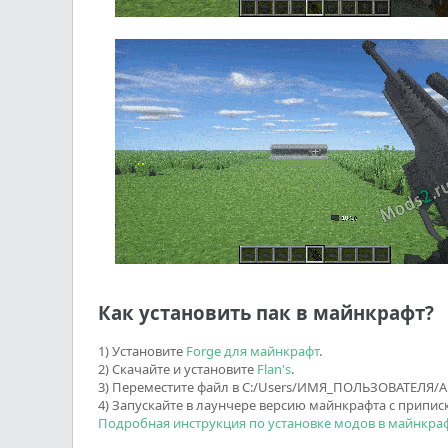
Как установить пак в майнкрафт?
1) Установите
Forge для майнкрафт
.
2) Скачайте и установите
Flan's
.
3) Переместите файл в C:/Users/ИМЯ_ПОЛЬЗОВАТЕЛЯ/App
4) Запускайте в лаунчере версию майнкрафта с приписк
Подробная инструкция по установке модов в майнкра