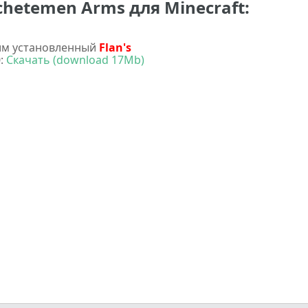
chetemen Arms для Minecraft:
им установленный
Flan's
0:
Скачать (download 17Mb)