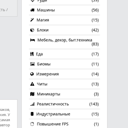
сть
/
Машины
(56)
Магия
(15)
Блоки
(42)
Мебель, декор, быт.техника
(83)
Еда
(17)
Биомы
(11)
Измерения
(14)
Читы
(13)
Миникарты
(3)
Реалистичность
(143)
паков,
Индустриальные
(15)
жия. У
самая
Повышение FPS
(1)
 автор