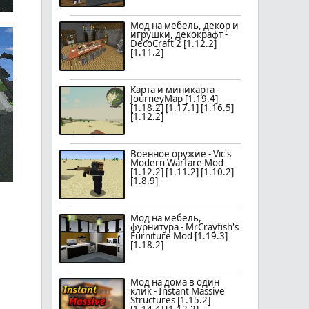
Мод на мебель, декор и
игрушки, декокрафт -
DecoCraft 2 [1.12.2]
[1.11.2]
Карта и миникарта -
JourneyMap [1.19.4]
[1.18.2] [1.17.1] [1.16.5]
[1.12.2]
Военное оружие - Vic's
Modern Warfare Mod
[1.12.2] [1.11.2] [1.10.2]
[1.8.9]
Мод на мебель,
фурнитура - MrCrayfish's
Furniture Mod [1.19.3]
[1.18.2]
Мод на дома в один
клик - Instant Massive
Structures [1.15.2]