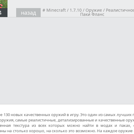
#
Minecraft
/
1.7.10
/
Оружие
/
Реалистично
4
назад
Паки Фланс
ее 130 новых качественных оружий в игру. Это один из самых лучших 
 оружия, самые реалистичные, детализированные и качественные ору
енная текстура из всех которых можно найти в модах и паках, 
аны на столько хорошо, на сколько это возможно. На каждое оружие