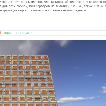
е происходит очень плавно. Для каждого, абсолютно для каждого о
 для всех сборок, или серверов на тематику "Война", также с этим
страми, да и просто стоять и любоваться на эти шедевры.
скриншоты оружия