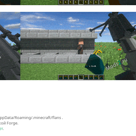
Data/Roaming/.minecraft/flans .
ой Forge.
фт
.