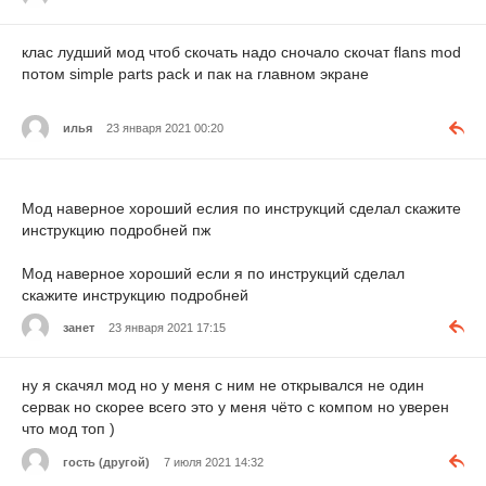
клас лудший мод чтоб скочать надо сночало скочат flans mod
потом simple parts pack и пак на главном экране
илья
23 января 2021 00:20
Мод наверное хороший еслия по инструкций сделал скажите
инструкцию подробней пж
Мод наверное хороший если я по инструкций сделал
скажите инструкцию подробней
занет
23 января 2021 17:15
ну я скачял мод но у меня с ним не открывался не один
сервак но скорее всего это у меня чёто с компом но уверен
что мод топ )
гость (другой)
7 июля 2021 14:32