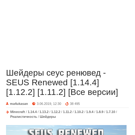
Шейдеры сеус ренювед -
SEUS Renewed [1.14.4]
[1.12.2] [1.11.2] [Все версии]
ma4ukasan
3.06.2019, 12:30
38 495
Minecraft
/
1.14.4
/
1.13.2
/
1.12.2
/
1.11.2
/
1.10.2
/
1.9.4
/
1.8.9
/
1.7.10
/
Реалистичность
/
Шейдеры