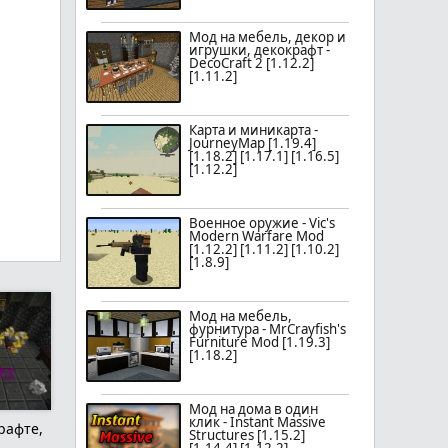
Мод на мебель, декор и
игрушки, декокрафт -
DecoCraft 2 [1.12.2]
[1.11.2]
Карта и миникарта -
JourneyMap [1.19.4]
[1.18.2] [1.17.1] [1.16.5]
[1.12.2]
Военное оружие - Vic's
Modern Warfare Mod
[1.12.2] [1.11.2] [1.10.2]
[1.8.9]
Мод на мебель,
фурнитура - MrCrayfish's
Furniture Mod [1.19.3]
[1.18.2]
Мод на дома в один
клик - Instant Massive
рафте,
Structures [1.15.2]