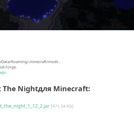
ata/Roaming/.minecraft/mods .
ой Forge.
афт
.
 The Nightдля Minecraft:
ht_the_night_1_12_2.jar
[471,54 Kb]