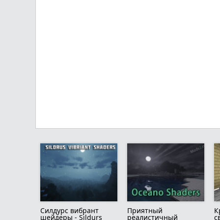
Силдурс вибрант
Приятный
К
шейдеры - Sildurs
реалистичный
с