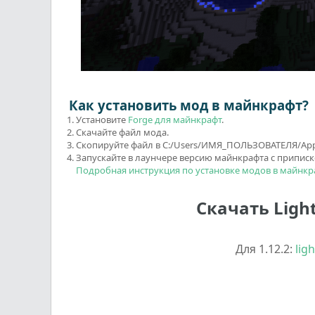
Как установить мод в майнкрафт?
Установите
Forge для майнкрафт
.
Скачайте файл мода.
Скопируйте файл в C:/Users/ИМЯ_ПОЛЬЗОВАТЕЛЯ/AppD
Запускайте в лаунчере версию майнкрафта с приписк
Подробная инструкция по установке модов в майнкр
Скачать Light
Для 1.12.2:
lig