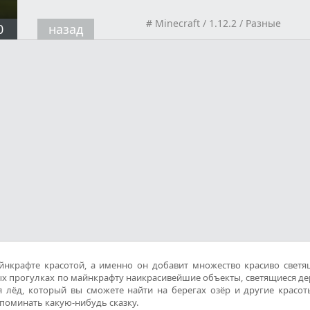
#
Minecraft
/
1.12.2
/
Разные
0
назад
йнкрафте красотой, а именно он добавит множество красиво светя
ых прогулках по майнкрафту наикрасивейшие объекты, светящиеся де
 лёд, который вы сможете найти на берегах озёр и другие красоты
оминать какую-нибудь сказку.