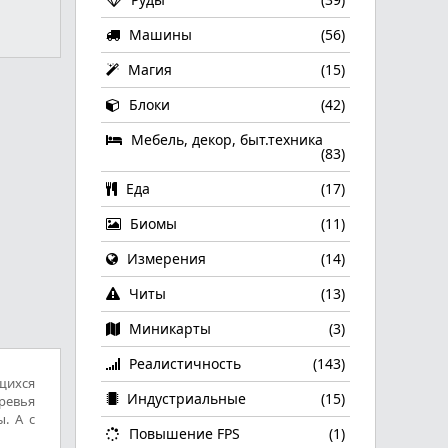
Машины
(56)
Магия
(15)
Блоки
(42)
Мебель, декор, быт.техника
(83)
Еда
(17)
Биомы
(11)
Измерения
(14)
Читы
(13)
Миникарты
(3)
Реалистичность
(143)
щихся
Индустриальные
(15)
ревья
. А с
Повышение FPS
(1)