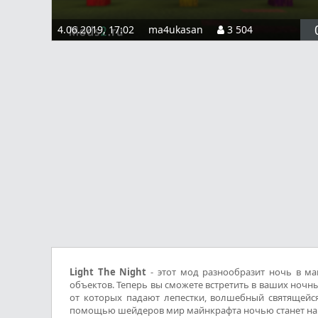
4.06.2019, 17:02
ma4ukasan
3 504
Light The Night
- этот мод разнообразит ночь в ма
объектов. Теперь вы сможете встретить в ваших ночн
от которых падают лепестки, волшебный святящейся
помощью шейдеров мир майнкрафта ночью станет нап