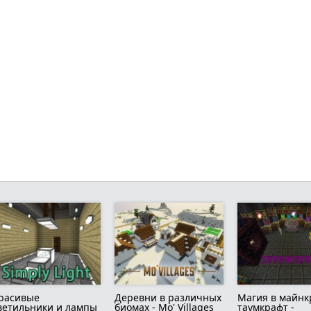
расивые
Деревни в различных
Магия в майнк
ветильники и лампы
биомах - Mo' Villages
таумкрафт -