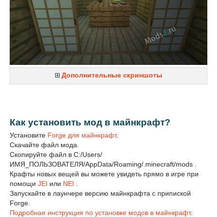
Дополнительные скриншоты
Как установить мод в майнкрафт?
Установите
Forge для майнкрафт
.
Скачайте файл мода.
Скопируйте файл в C:/Users/
ИМЯ_ПОЛЬЗОВАТЕЛЯ/AppData/Roaming/.minecraft/mods .
Крафты новых вещей вы можете увидеть прямо в игре при
помощи
JEI
или
NEI
.
Запускайте в лаунчере версию майнкрафта с припиской
Forge.
Подробная инструкция по установке модов в майнкрафт
.