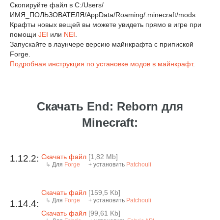
Скопируйте файл в C:/Users/
ИМЯ_ПОЛЬЗОВАТЕЛЯ/AppData/Roaming/.minecraft/mods
Крафты новых вещей вы можете увидеть прямо в игре при
помощи
JEI
или
NEI
.
Запускайте в лаунчере версию майнкрафта с припиской
Forge.
Подробная инструкция по установке модов в майнкрафт
.
Скачать End: Reborn для
Minecraft:
Скачать файл
[1,82 Mb]
1.12.2:
Для
Forge
+ установить
Patchouli
Скачать файл
[159,5 Kb]
Для
Forge
+ установить
Patchouli
1.14.4:
Скачать файл
[99,61 Kb]