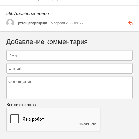
е567шег6епгнпопоп
рттошрглргнрщ8
5 апреля 2022 09:56
Добавление комментария
Введите слова