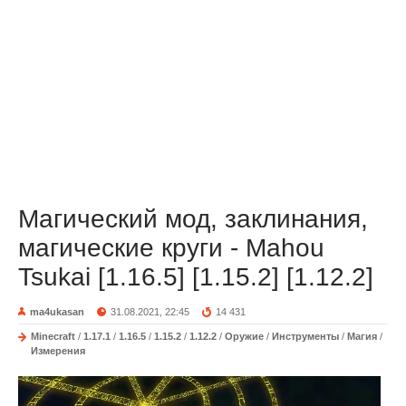
Магический мод, заклинания,
магические круги - Mahou
Tsukai [1.16.5] [1.15.2] [1.12.2]
ma4ukasan
31.08.2021, 22:45
14 431
Minecraft
/
1.17.1
/
1.16.5
/
1.15.2
/
1.12.2
/
Оружие
/
Инструменты
/
Магия
/
Измерения