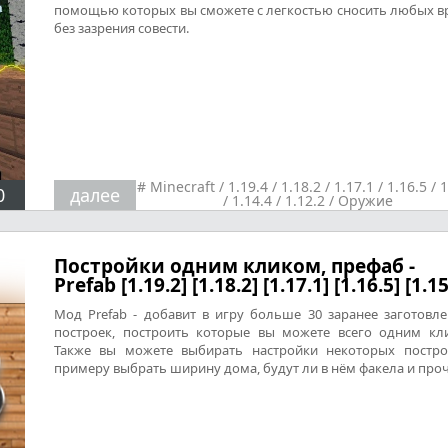
помощью которых вы сможете с легкостью сносить любых в
без зазрения совести.
#
Minecraft
/
1.19.4
/
1.18.2
/
1.17.1
/
1.16.5
/
1
0
далее
/
1.14.4
/
1.12.2
/
Оружие
Постройки одним кликом, префаб -
Prefab [1.19.2] [1.18.2] [1.17.1] [1.16.5] [1.15
Мод Prefab - добавит в игру больше 30 заранее заготовл
построек, построить которые вы можете всего одним кл
Также вы можете выбирать настройки некоторых постро
примеру выбрать ширину дома, будут ли в нём факела и проч