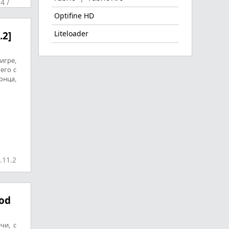
.4
/
Optifine HD
Liteloader
.2]
игре,
его с
онца,
.11.2
od
чи, с