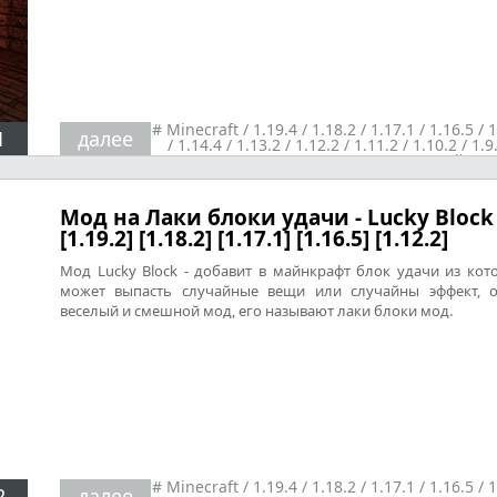
#
Minecraft
/
1.19.4
/
1.18.2
/
1.17.1
/
1.16.5
/
1
1
далее
/
1.14.4
/
1.13.2
/
1.12.2
/
1.11.2
/
1.10.2
/
1.9
1.8.9
/
1.7.10
/
Реалистичность
/
Шейдер
Мод на Лаки блоки удачи - Lucky Block
[1.19.2] [1.18.2] [1.17.1] [1.16.5] [1.12.2]
Мод Lucky Block - добавит в майнкрафт блок удачи из кот
может выпасть случайные вещи или случайны эффект, 
веселый и смешной мод, его называют лаки блоки мод.
#
Minecraft
/
1.19.4
/
1.18.2
/
1.17.1
/
1.16.5
/
1
2
далее