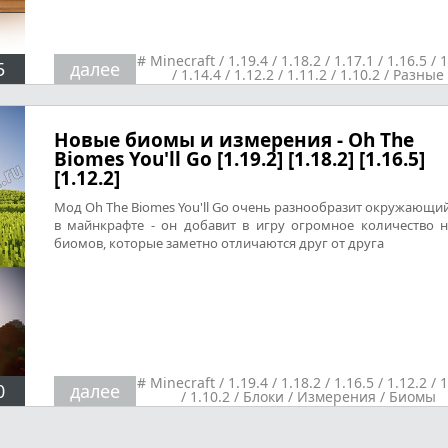
#
Minecraft
/
1.19.4
/
1.18.2
/
1.17.1
/
1.16.5
/
1
5
далее
/
1.14.4
/
1.12.2
/
1.11.2
/
1.10.2
/
Разные
Новые биомы и измерения - Oh The
Biomes You'll Go [1.19.2] [1.18.2] [1.16.5]
[1.12.2]
Мод Oh The Biomes You'll Go очень разнообразит окружающи
в майнкрафте - он добавит в игру огромное количество 
биомов, которые заметно отличаются друг от друга
#
Minecraft
/
1.19.4
/
1.18.2
/
1.16.5
/
1.12.2
/
1
0
далее
/
1.10.2
/
Блоки
/
Измерения
/
Биомы