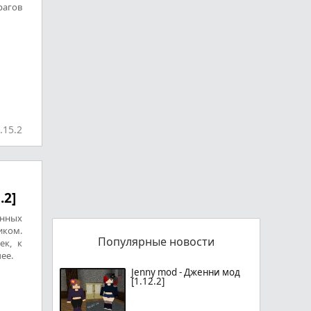
рагов
.15.2
.2]
енных
иком.
Популярные новости
ек, к
ее.
Jenny mod - Дженни мод
[1.12.2]