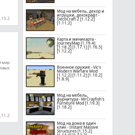
Мод на мебель, декор и
игрушки, декокрафт -
.15.2
DecoCraft 2 [1.12.2]
[1.11.2]
Карта и миникарта -
JourneyMap [1.19.4]
[1.18.2] [1.17.1] [1.16.5]
[1.12.2]
й мир
Военное оружие - Vic's
новых
Modern Warfare Mod
[1.12.2] [1.11.2] [1.10.2]
[1.8.9]
Мод на мебель,
фурнитура - MrCrayfish's
Furniture Mod [1.19.3]
[1.18.2]
.11.2
Мод на дома в один
клик - Instant Massive
Structures [1.15.2]