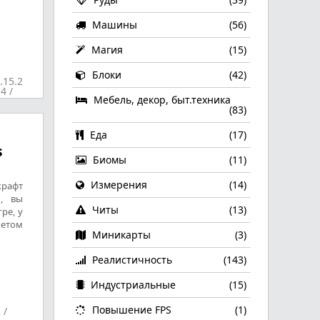
Машины
(56)
Магия
(15)
Блоки
(42)
.15.2
.4
/
Мебель, декор, быт.техника
(83)
Еда
(17)
s
Биомы
(11)
Измерения
(14)
крафт
, вы
Читы
(13)
ре, у
летом
Миникарты
(3)
Реалистичность
(143)
Индустриальные
(15)
Повышение FPS
(1)
2
/