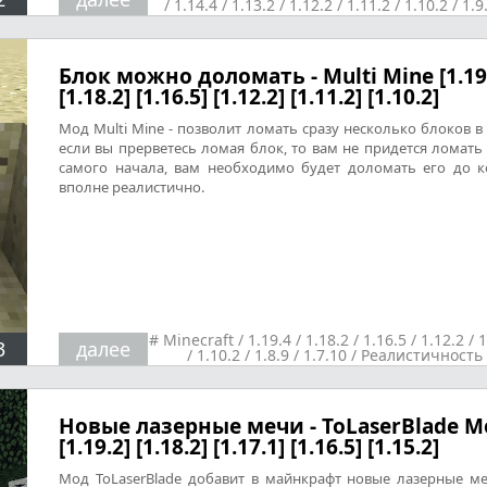
/
1.14.4
/
1.13.2
/
1.12.2
/
1.11.2
/
1.10.2
/
1.9
1.8.9
/
1.7.10
/
Разные
Блок можно доломать - Multi Mine [1.19
[1.18.2] [1.16.5] [1.12.2] [1.11.2] [1.10.2]
Мод Multi Mine - позволит ломать сразу несколько блоков в 
если вы прерветесь ломая блок, то вам не придется ломать 
самого начала, вам необходимо будет доломать его до к
вполне реалистично.
#
Minecraft
/
1.19.4
/
1.18.2
/
1.16.5
/
1.12.2
/
1
3
далее
/
1.10.2
/
1.8.9
/
1.7.10
/
Реалистичность
Новые лазерные мечи - ToLaserBlade M
[1.19.2] [1.18.2] [1.17.1] [1.16.5] [1.15.2]
Мод ToLaserBlade добавит в майнкрафт новые лазерные ме