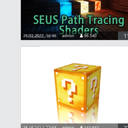
1
26.12.2022, 16:46
admin
96 540
2
28.09.2022, 22:43
admin
142 932