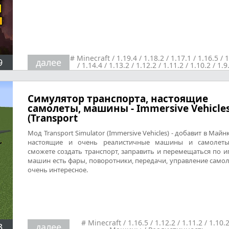
#
Minecraft
/
1.19.4
/
1.18.2
/
1.17.1
/
1.16.5
/
1
9
далее
/
1.14.4
/
1.13.2
/
1.12.2
/
1.11.2
/
1.10.2
/
1.9
1.8.9
/
1.7.10
/
Разные
Симулятор транспорта, настоящие
самолеты, машины - Immersive Vehicle
(Transport
Мод Transport Simulator (Immersive Vehicles) - добавит в Майн
настоящие и очень реалистичные машины и самолеты
сможете создать транспорт, заправить и перемещаться по иг
машин есть фары, поворотники, передачи, управление само
очень интересное.
#
Minecraft
/
1.16.5
/
1.12.2
/
1.11.2
/
1.10.
3
далее