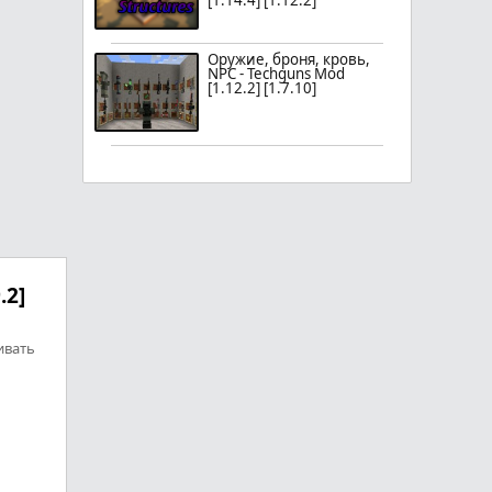
[1.14.4] [1.12.2]
Оружие, броня, кровь,
NPC - Techguns Mod
[1.12.2] [1.7.10]
.2]
ивать