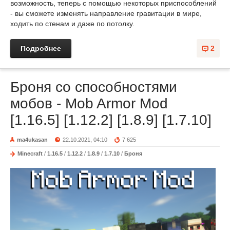
возможность, теперь с помощью некоторых приспособлений
- вы сможете изменять направление гравитации в мире,
ходить по стенам и даже по потолку.
Подробнее
2
Броня со способностями
мобов - Mob Armor Mod
[1.16.5] [1.12.2] [1.8.9] [1.7.10]
ma4ukasan
22.10.2021, 04:10
7 625
Minecraft
/
1.16.5
/
1.12.2
/
1.8.9
/
1.7.10
/
Броня