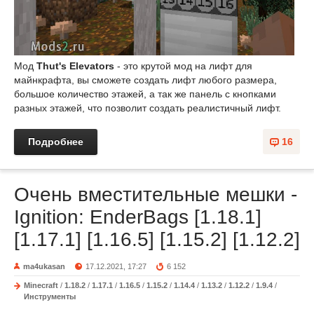
Мод
Thut's Elevators
- это крутой мод на лифт для
майнкрафта, вы сможете создать лифт любого размера,
большое количество этажей, а так же панель с кнопками
разных этажей, что позволит создать реалистичный лифт.
Подробнее
16
Очень вместительные мешки -
Ignition: EnderBags [1.18.1]
[1.17.1] [1.16.5] [1.15.2] [1.12.2]
ma4ukasan
17.12.2021, 17:27
6 152
Minecraft
/
1.18.2
/
1.17.1
/
1.16.5
/
1.15.2
/
1.14.4
/
1.13.2
/
1.12.2
/
1.9.4
/
Инструменты