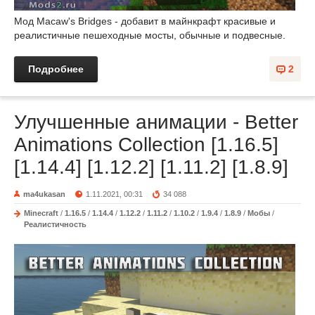
Мод Macaw's Bridges - добавит в майнкрафт красивые и
реалистичные пешеходные мосты, обычные и подвесные.
Подробнее
2
Улучшенные анимации - Better
Animations Collection [1.16.5]
[1.14.4] [1.12.2] [1.11.2] [1.8.9]
ma4ukasan
1.11.2021, 00:31
34 088
Minecraft
/
1.16.5
/
1.14.4
/
1.12.2
/
1.11.2
/
1.10.2
/
1.9.4
/
1.8.9
/
Мобы
/
Реалистичность