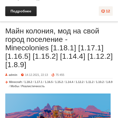
Подробнее
12
Майн колония, мод на свой
город поселение -
Minecolonies [1.18.1] [1.17.1]
[1.16.5] [1.15.2] [1.14.4] [1.12.2]
[1.8.9]
admin
14.12.2021, 22:13
75 455
Minecraft
/
1.18.2
/
1.17.1
/
1.16.5
/
1.15.2
/
1.14.4
/
1.12.2
/
1.11.2
/
1.10.2
/
1.8.9
/
Мобы
/
Реалистичность