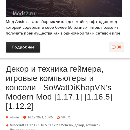
Мод Aristois - это сборник читов для майнкрафт, один мод
который содержит в себе более 50 разных читов, позволит
получать преимущества как в одиночной так и сетевой игре.
Подробнее
30
Декор и техника геймера,
игровые компьютеры и
консоли - SoWatDiKhapVN's
Modern Mod [1.17.1] [1.16.5]
[1.12.2]
admin
16.12.2021, 18:05
58 871
Minecraft
/
1.17.1
/
1.16.5
/
1.12.2
/
Мебель, декор, техника
/
Реалистичность