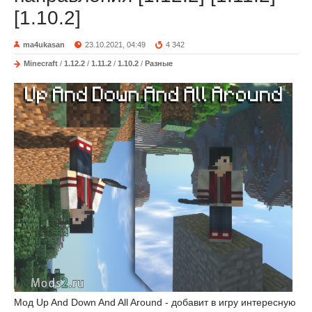
[1.10.2]
ma4ukasan
23.10.2021, 04:49
4 342
Minecraft
/
1.12.2
/
1.11.2
/
1.10.2
/
Разные
Мод Up And Down And All Around - добавит в игру интересную