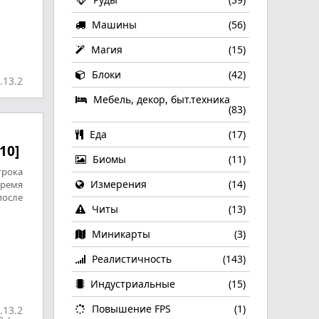
Машины
(56)
Магия
(15)
Блоки
(42)
.13.2
Мебель, декор, быт.техника
(83)
Еда
(17)
.10]
Биомы
(11)
грока
Измерения
(14)
время
после
Читы
(13)
Миникарты
(3)
Реалистичность
(143)
Индустриальные
(15)
Повышение FPS
(1)
.13.2