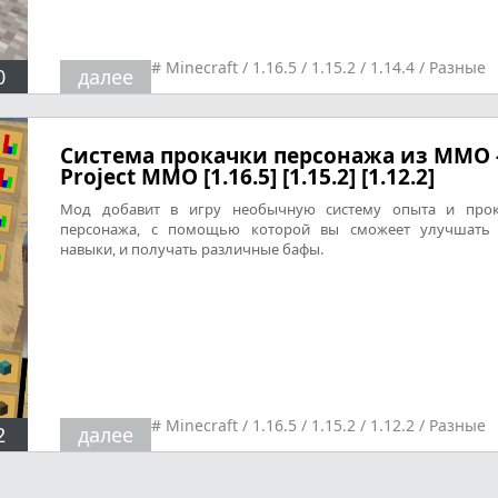
#
Minecraft
/
1.16.5
/
1.15.2
/
1.14.4
/
Разные
0
далее
Система прокачки персонажа из ММО 
Project MMO [1.16.5] [1.15.2] [1.12.2]
Мод добавит в игру необычную систему опыта и прок
персонажа, с помощью которой вы сможеет улучшать 
навыки, и получать различные бафы.
#
Minecraft
/
1.16.5
/
1.15.2
/
1.12.2
/
Разные
2
далее