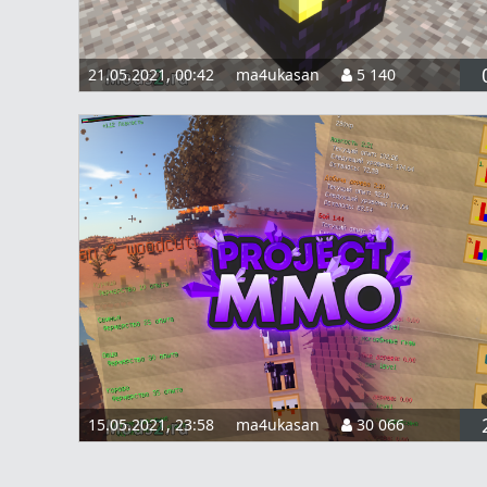
21.05.2021, 00:42
ma4ukasan
5 140
15.05.2021, 23:58
ma4ukasan
30 066