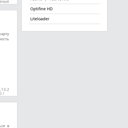
зные
Optifine HD
Liteloader
карту
ность
.13.2
0
/
ься в