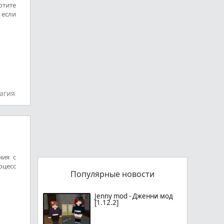
отите
 если
агия
ния с
цесс
Популярные новости
Jenny mod - Дженни мод
[1.12.2]