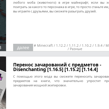
любого моба (животного) в игре майнкрафт, если вы х
поиграть за какого то персонажа в игре, то просто станьте им,
вы играете с друзьями, вы сможете разыграть друзей.
#
Minecraft
/
1.12.2
/
1.11.2
/
1.10.2
/
1.9.4
/
М
3
далее
/
Разные
Перенос зачарований с предметов -
Disenchanting [1.16.5] [1.15.2] [1.14.4]
С помощью этого мода вы сможете переносить зачарова
предметов на книги, что значительно упростит про
зачарования мощной экипировки.