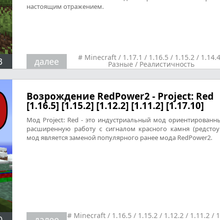
настоящим отражением.
#
Minecraft
/
1.17.1
/
1.16.5
/
1.15.2
/
1.14.
3
далее
Разные
/
Реалистичность
Возрождение RedPower2 - Project: Red
[1.16.5] [1.15.2] [1.12.2] [1.11.2] [1.17.10]
Мод Project: Red - это индустриальный мод ориентированн
расширенную работу с сигналом красного камня (редстоу
мод является заменой популярного ранее мода RedPower2.
#
Minecraft
/
1.16.5
/
1.15.2
/
1.12.2
/
1.11.2
/
1
0
далее