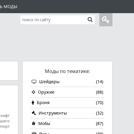
ТЬ МОДЫ
Моды по тематике:
Шейдеры
(14)
Оружие
(88)
Броня
(70)
Инструменты
(32)
 лифт
ашего
Мобы
(87)
епорт
Руды
(39)