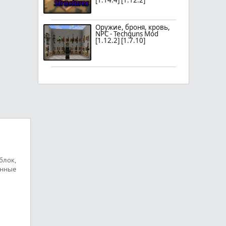
[1.14.4] [1.12.2]
Оружие, броня, кровь,
NPC - Techguns Mod
[1.12.2] [1.7.10]
блок,
енные