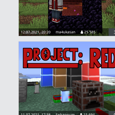
12.07.2021, 20:20
ma4ukasan
25 585
11.07.2021, 17:38
Sphagnum
15 694