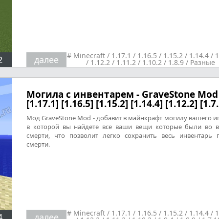
#
Minecraft
/
1.17.1
/
1.16.5
/
1.15.2
/
1.14.4
/
1
2
далее
/
1.12.2
/
1.11.2
/
1.10.2
/
1.8.9
/
Разные
Могила с инвентарем - GraveStone Mod
[1.17.1] [1.16.5] [1.15.2] [1.14.4] [1.12.2] [1.7
Мод GraveStone Mod - добавит в майнкрафт могилу вашего и
в которой вы найдете все ваши вещи которые были во 
смерти, что позволит легко сохранить весь инвентарь 
смерти.
#
Minecraft
/
1.17.1
/
1.16.5
/
1.15.2
/
1.14.4
/
1
4
далее