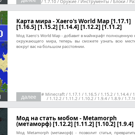
/
1.7.10
/
Оружие
/
Инструменты
/
Блоки
/
Ра
/
Мебель, декор, техника
/
Руды
/
Индустриальные моды
Карта мира - Xaero's World Map [1.17.1]
[1.16.5] [1.15.2] [1.14.4] [1.12.2] [1.11.2]
Мод Xaero's World Map - добавит в майнкрафт полноценную 
окружающего мира, теперь вы сможете узнать всю мест
вокруг вас на большом расстоянии.
#
Minecraft
/
1.17.1
/
1.16.5
/
1.15.2
/
1.14.4
/
1
1
далее
/
1.12.2
/
1.11.2
/
1.10.2
/
1.9.4
/
1.8.9
/
1.7.1
Разные
Мод на стать мобом - Metamorph
(метаморф) [1.12.2] [1.11.2] [1.10.2] [1.9.4]
Мод Metamorph (метаморф) - позволит статья, превратит