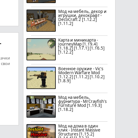
Мод на мебель, декор и
игрушки, декокрафт -
DecoCraft 2 [1.12.2]
[1.11.2]
Карта и миникарта -
-
JourneyMap [1.19.4]
[1.18.2] [1.17.1] [1.16.5]
[1.12.2]
ачки
свои
Военное оружие - Vic's
Modern Warfare Mod
[1.12.2] [1.11.2] [1.10.2]
[1.8.9]
Мод на мебель,
фурнитура - MrCrayfish's
Furniture Mod [1.19.3]
[1.18.2]
Мод на дома в один
клик - Instant Massive
Structures [1.15.2]