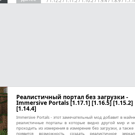
/
1.12.2
/
1.11.2
/
1.10.2
/
1.9.4
/
1.8.9
/
1.7.1
Разные
/
Реалистичность
Реалистичный портал без загрузки -
Immersive Portals [1.17.1] [1.16.5] [1.15.2]
[1.14.4]
Immersive Portals - этот замечательный мод добавит в майн
реалистичные порталы в которые видно другой мир и 
проходить из измерения в измерение без загрузки, а также 
появится возможность создать реалистичное зерка