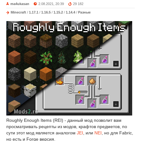
ma4ukasan
2.08.2021, 20:39
29 182
Minecraft
/
1.17.1
/
1.16.5
/
1.15.2
/
1.14.4
/
Разные
Roughly Enough Items (REI) - данный мод позволит вам
просматривать рецепты из модов, крафтов предметов, по
сути этот мод является аналогом
JEI
, или
NEI
, но для Fabric,
но есть и Forge версия.