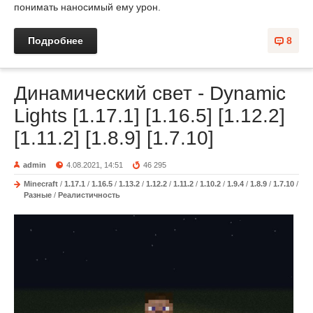
понимать наносимый ему урон.
Подробнее
8
Динамический свет - Dynamic
Lights [1.17.1] [1.16.5] [1.12.2]
[1.11.2] [1.8.9] [1.7.10]
admin
4.08.2021, 14:51
46 295
Minecraft
/
1.17.1
/
1.16.5
/
1.13.2
/
1.12.2
/
1.11.2
/
1.10.2
/
1.9.4
/
1.8.9
/
1.7.10
/
Разные
/
Реалистичность