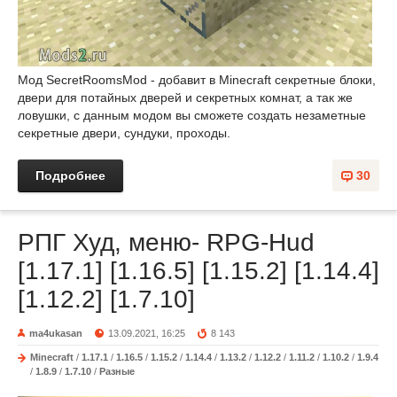
Мод SecretRoomsMod - добавит в Minecraft секретные блоки,
двери для потайных дверей и секретных комнат, а так же
ловушки, с данным модом вы сможете создать незаметные
секретные двери, сундуки, проходы.
Подробнее
30
РПГ Худ, меню- RPG-Hud
[1.17.1] [1.16.5] [1.15.2] [1.14.4]
[1.12.2] [1.7.10]
ma4ukasan
13.09.2021, 16:25
8 143
Minecraft
/
1.17.1
/
1.16.5
/
1.15.2
/
1.14.4
/
1.13.2
/
1.12.2
/
1.11.2
/
1.10.2
/
1.9.4
/
1.8.9
/
1.7.10
/
Разные