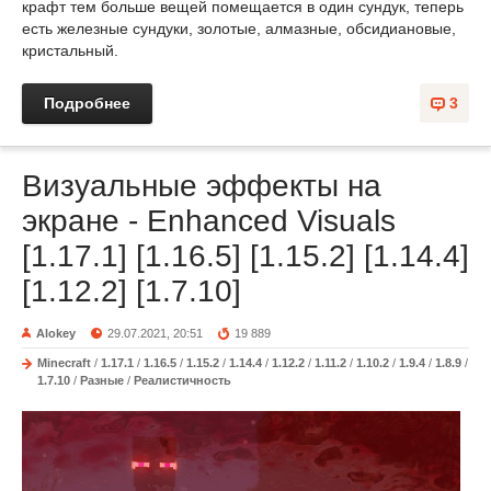
крафт тем больше вещей помещается в один сундук, теперь
есть железные сундуки, золотые, алмазные, обсидиановые,
кристальный.
Подробнее
3
Визуальные эффекты на
экране - Enhanced Visuals
[1.17.1] [1.16.5] [1.15.2] [1.14.4]
[1.12.2] [1.7.10]
Alokey
29.07.2021, 20:51
19 889
Minecraft
/
1.17.1
/
1.16.5
/
1.15.2
/
1.14.4
/
1.12.2
/
1.11.2
/
1.10.2
/
1.9.4
/
1.8.9
/
1.7.10
/
Разные
/
Реалистичность