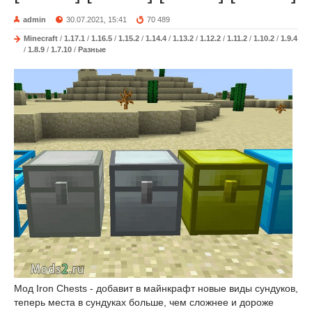
admin
30.07.2021, 15:41
70 489
Minecraft
/
1.17.1
/
1.16.5
/
1.15.2
/
1.14.4
/
1.13.2
/
1.12.2
/
1.11.2
/
1.10.2
/
1.9.4
/
1.8.9
/
1.7.10
/
Разные
Мод Iron Chests - добавит в майнкрафт новые виды сундуков,
теперь места в сундуках больше, чем сложнее и дороже