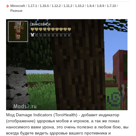
Minecraft
/
1.17.1
/
1.16.5
/
1.12.2
/
1.11.2
/
1.10.2
/
1.9.4
/
1.8.9
/
1.7.10
/
Разные
Мод Damage Indicators (ToroHealth) - добавит индикатор
(отображение) здоровья мобов и игроков, а так же показ
наносимого вами урона, это очень полезно в любом бою, вы
всегда будете видеть здоровье вашего противника и