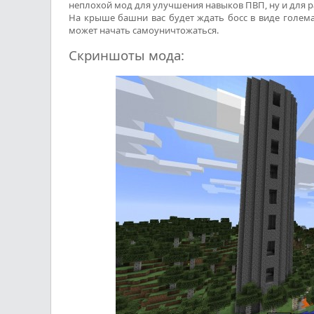
неплохой мод для улучшения навыков ПВП, ну и для р
На крыше башни вас будет ждать босс в виде голема
может начать самоуничтожаться.
Скриншоты мода: