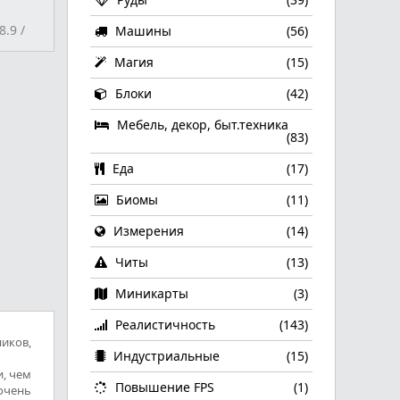
8.9
/
Машины
(56)
Магия
(15)
Блоки
(42)
Мебель, декор, быт.техника
(83)
Еда
(17)
Биомы
(11)
Измерения
(14)
Читы
(13)
Миникарты
(3)
Реалистичность
(143)
иков,
Индустриальные
(15)
и, чем
Повышение FPS
(1)
очень