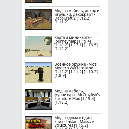
Мод на мебель, декор и
игрушки, декокрафт -
DecoCraft 2 [1.12.2]
[1.11.2]
Карта и миникарта -
JourneyMap [1.19.4]
[1.18.2] [1.17.1] [1.16.5]
[1.12.2]
Военное оружие - Vic's
Modern Warfare Mod
[1.12.2] [1.11.2] [1.10.2]
[1.8.9]
Мод на мебель,
фурнитура - MrCrayfish's
Furniture Mod [1.19.3]
[1.18.2]
Мод на дома в один
клик - Instant Massive
Structures [1.15.2]