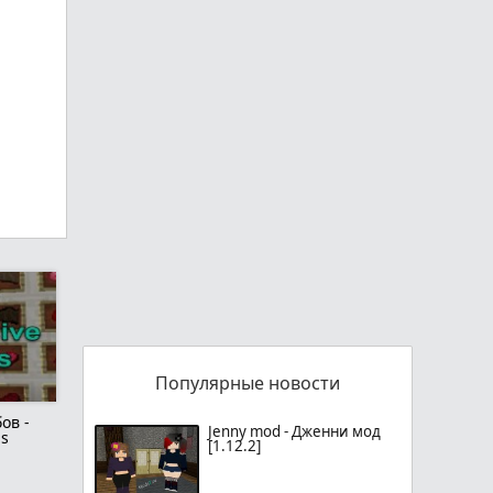
Популярные новости
ов -
Jenny mod - Дженни мод
ds
[1.12.2]