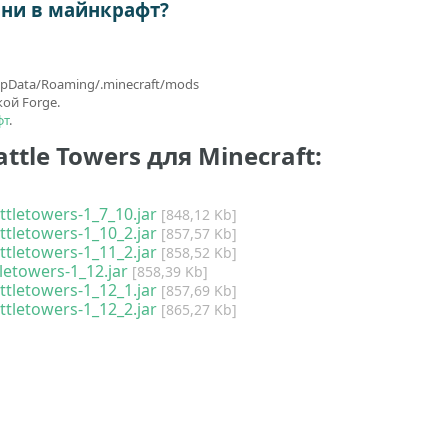
шни в майнкрафт?
pData/Roaming/.minecraft/mods
ой Forge.
фт
.
ttle Towers для Minecraft:
ttletowers-1_7_10.jar
[848,12 Kb]
ttletowers-1_10_2.jar
[857,57 Kb]
ttletowers-1_11_2.jar
[858,52 Kb]
letowers-1_12.jar
[858,39 Kb]
ttletowers-1_12_1.jar
[857,69 Kb]
ttletowers-1_12_2.jar
[865,27 Kb]