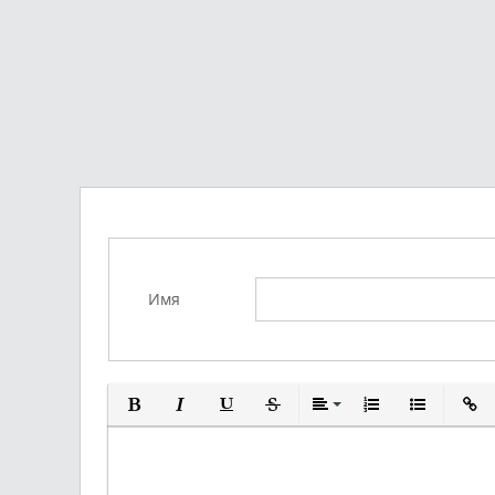
Имя
Полужирный
Курсив
Подчеркнутый
Зачеркнутый
Выравнивание
Нумерованный с
Маркирова
Вста