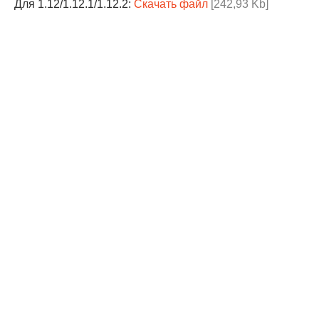
Для 1.12/1.12.1/1.12.2:
Скачать файл
[242,93 Kb]