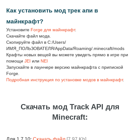
Как установить мод трек апи в
майнкрафт?
Установите
Forge для майнкрафт
.
Скачайте файл мода.
Скопируйте файл в C:/Users/
ИМЯ_ПОЛЬЗОВАТЕЛЯ/AppData/Roaming/.minecraft/mods
Крафты новых вещей вы можете увидеть прямо в игре при
помощи
JEI
или
NEI
Запускайте в лаунчере версию майнкрафта с припиской
Forge.
Подробная инструкция по установке модов в майнкрафт
.
Скачать мод Track API для
Minecraft:
Для 1.7.10:
Скачать файл
[7,97 Kb]