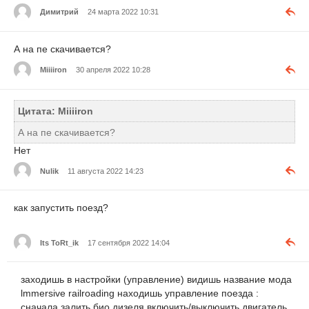
Димитрий
24 марта 2022 10:31
А на пе скачивается?
Miiiiron
30 апреля 2022 10:28
Цитата: Miiiiron
А на пе скачивается?
Нет
Nulik
11 августа 2022 14:23
как запустить поезд?
Its ToRt_ik
17 сентября 2022 14:04
заходишь в настройки (управление) видишь название мода
lmmersive railroading находишь управление поезда :
сначала залить био дизеля включить/выключить двигатель