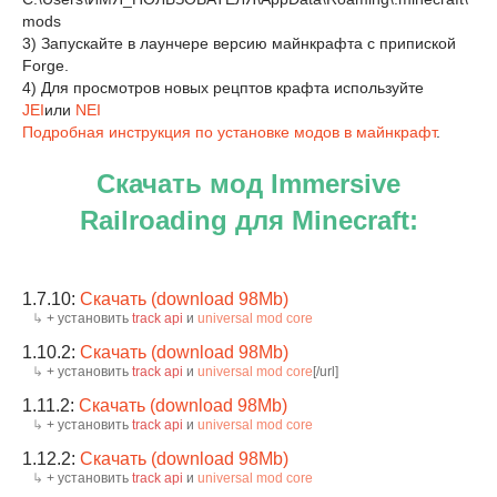
mods
3) Запускайте в лаунчере версию майнкрафта с припиской
Forge.
4) Для просмотров новых рецптов крафта используйте
JEI
или
NEI
Подробная инструкция по установке модов в майнкрафт
.
Скачать мод Immersive
Railroading для Minecraft:
1.7.10:
Скачать (download 98Mb)
+ установить
track api
и
universal mod core
1.10.2:
Скачать (download 98Mb)
+ установить
track api
и
universal mod core
[/url]
1.11.2:
Скачать (download 98Mb)
+ установить
track api
и
universal mod core
1.12.2:
Скачать (download 98Mb)
+ установить
track api
и
universal mod core