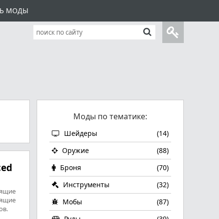
ТЬ МОДЫ
Моды по тематике:
Шейдеры
(14)
Оружие
(88)
ced
Броня
(70)
Инструменты
(32)
ящие
оящие
Мобы
(87)
ов.
Руды
(39)