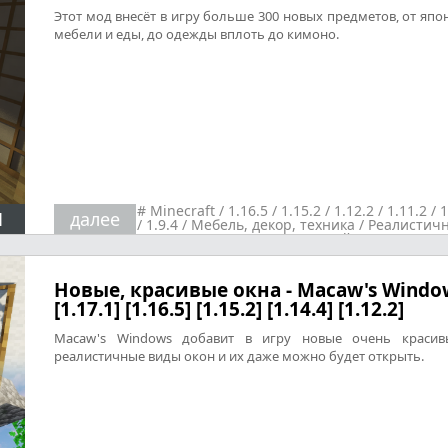
Этот мод внесёт в игру больше 300 новых предметов, от япо
мебели и еды, до одежды вплоть до кимоно.
#
Minecraft
/
1.16.5
/
1.15.2
/
1.12.2
/
1.11.2
/
1
1
далее
/
1.9.4
/
Мебель, декор, техника
/
Реалистичн
/
Броня
/
Новый год
Новые, красивые окна - Macaw's Windo
[1.17.1] [1.16.5] [1.15.2] [1.14.4] [1.12.2]
Macaw's Windows добавит в игру новые очень красив
реалистичные виды окон и их даже можно будет открыть.