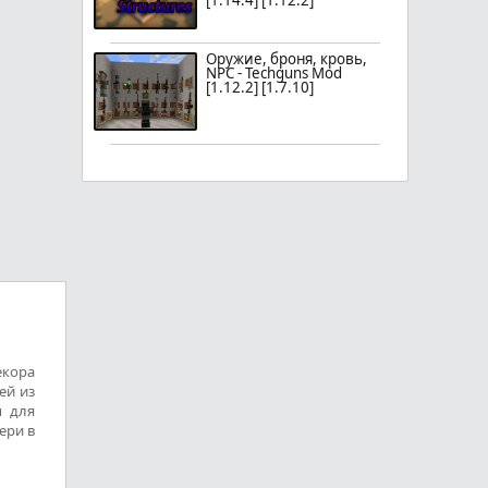
[1.14.4] [1.12.2]
Оружие, броня, кровь,
NPC - Techguns Mod
[1.12.2] [1.7.10]
екора
ей из
ы для
ери в