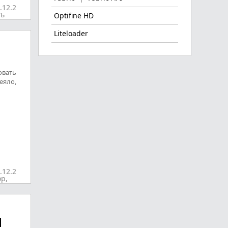
.12.2
ть
Optifine HD
Liteloader
овать
еяло,
.12.2
р,
]