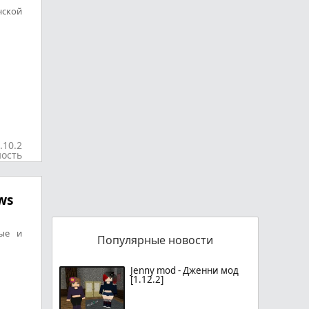
нской
.10.2
ость
ws
ые и
Популярные новости
Jenny mod - Дженни мод
[1.12.2]