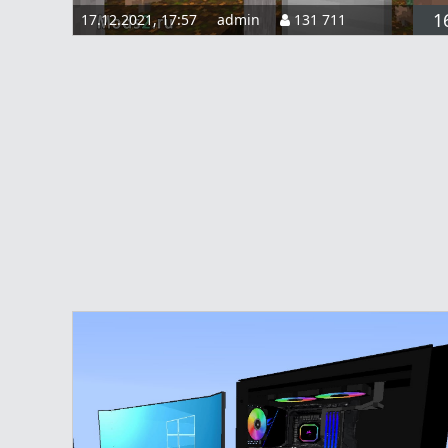
1
17.12.2021, 17:57
admin
131 711