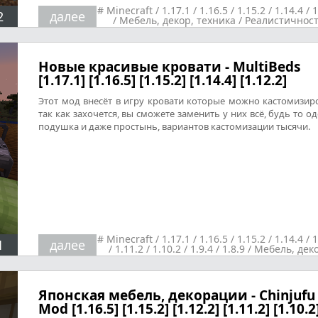
#
Minecraft
/
1.17.1
/
1.16.5
/
1.15.2
/
1.14.4
/
1
2
далее
/
Мебель, декор, техника
/
Реалистичнос
Новые красивые кровати - MultiBeds
[1.17.1] [1.16.5] [1.15.2] [1.14.4] [1.12.2]
Этот мод внесёт в игру кровати которые можно кастомизир
так как захочется, вы сможете заменить у них всё, будь то од
подушка и даже простынь, вариантов кастомизации тысячи.
#
Minecraft
/
1.17.1
/
1.16.5
/
1.15.2
/
1.14.4
/
1
1
далее
/
1.11.2
/
1.10.2
/
1.9.4
/
1.8.9
/
Мебель, деко
техника
Японская мебель, декорации - Chinjufu
Mod [1.16.5] [1.15.2] [1.12.2] [1.11.2] [1.10.2