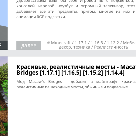
удовольствием взял бы себе игровой пк с подсветкой,
консолей, игровой ноутбук и огромный телевизор, это
добавляет все эти предметы, притом, многие из них 
анимации RGB подсветки.
#
Minecraft
/
1.17.1
/
1.16.5
/
1.12.2
/
Мебел
2
далее
декор, техника
/
Реалистичность
Красивые, реалистичные мосты - Maca
Bridges [1.17.1] [1.16.5] [1.15.2] [1.14.4]
Мод Macaw's Bridges - добавит в майнкрафт красив
реалистичные пешеходные мосты, обычные и подвесные.