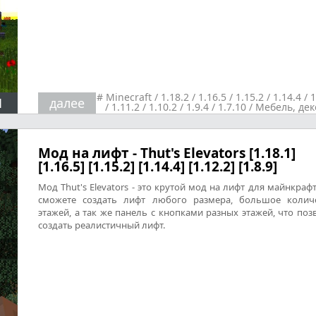
#
Minecraft
/
1.18.2
/
1.16.5
/
1.15.2
/
1.14.4
/
1
1
далее
/
1.11.2
/
1.10.2
/
1.9.4
/
1.7.10
/
Мебель, дек
техника
/
Реалистичность
Мод на лифт - Thut's Elevators [1.18.1]
[1.16.5] [1.15.2] [1.14.4] [1.12.2] [1.8.9]
Мод Thut's Elevators - это крутой мод на лифт для майнкрафт
сможете создать лифт любого размера, большое колич
этажей, а так же панель с кнопками разных этажей, что поз
создать реалистичный лифт.