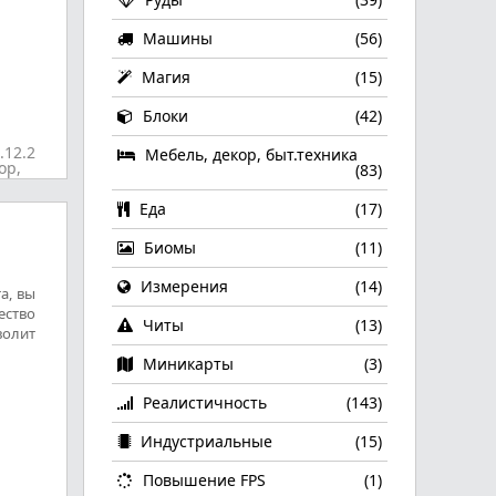
Машины
(56)
Магия
(15)
Блоки
(42)
.12.2
Мебель, декор, быт.техника
ор,
(83)
Еда
(17)
Биомы
(11)
Измерения
(14)
а, вы
ество
Читы
(13)
волит
Миникарты
(3)
Реалистичность
(143)
Индустриальные
(15)
Повышение FPS
(1)