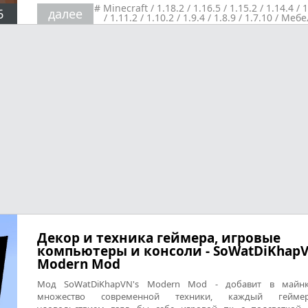
#
Minecraft
/
1.18.2
/
1.16.5
/
1.15.2
/
1.14.4
/
1
6
далее
/
1.11.2
/
1.10.2
/
1.9.4
/
1.8.9
/
1.7.10
/
Мебе
декор, техника
/
Реалистичность
Декор и техника геймера, игровые
компьютеры и консоли - SoWatDiKhapV
Modern Mod
Мод SoWatDiKhapVN's Modern Mod - добавит в майнк
множество современной техники, каждый гейм