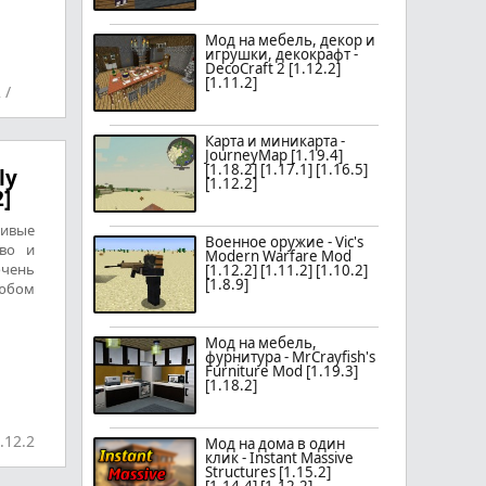
Мод на мебель, декор и
игрушки, декокрафт -
DecoCraft 2 [1.12.2]
[1.11.2]
2
/
Карта и миникарта -
JourneyMap [1.19.4]
[1.18.2] [1.17.1] [1.16.5]
ly
[1.12.2]
2]
ивые
Военное оружие - Vic's
иво и
Modern Warfare Mod
чень
[1.12.2] [1.11.2] [1.10.2]
[1.8.9]
любом
Мод на мебель,
фурнитура - MrCrayfish's
Furniture Mod [1.19.3]
[1.18.2]
.12.2
Мод на дома в один
клик - Instant Massive
Structures [1.15.2]