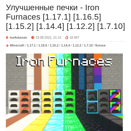
Улучшенные печки - Iron
Furnaces [1.17.1] [1.16.5]
[1.15.2] [1.14.4] [1.12.2] [1.7.10]
ma4ukasan
23.08.2021, 21:13
16 067
Minecraft
/
1.17.1
/
1.16.5
/
1.15.2
/
1.14.4
/
1.12.2
/
1.7.10
/
Блоки