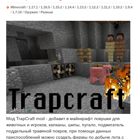
Minecraft
/
1.17.1
/
1.16.5
/
1.15.2
/
1.14.4
/
1.13.2
/
1.12.2
/
1.11.2
/
1.10.2
/
1.9.4
/
1.7.10
/
Оружие
/
Разные
Мод TrapCraft mod - добавит в майнкрафт ловушки для
животных и игроков, капканы, шипы, пугало, поджигатель
поддельный травяной покров, при помощи данных
приспособлений можно создать фермы по добыче лута с