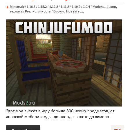
Minecraft
/
1.16.5
/
1.15.2
/
1.12.2
/
1.11.2
/
1.10.2
/
1.9.4
/
Мебель, декор,
техника
/
Реалистичность
/
Броня
/
Новый год
Этот мод внесёт в игру больше 300 новых предметов, от
японской мебели и еды, до одежды вплоть до кимоно.